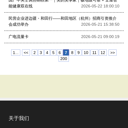
国产中央空调热销榜第一｜美的美享家｜极地级可靠 + 全屋智
能健康双在线
2026-05-22 18:00:10
民营企业进边疆・和田行——和田地区（杭州）招商引资推介
会成功举办
2026-05-21 15:38:50
广电流量卡
2026-05-21 09:00:19
1...
<<
2
3
4
5
6
7
8
9
10
11
12
>>
200
关于我们