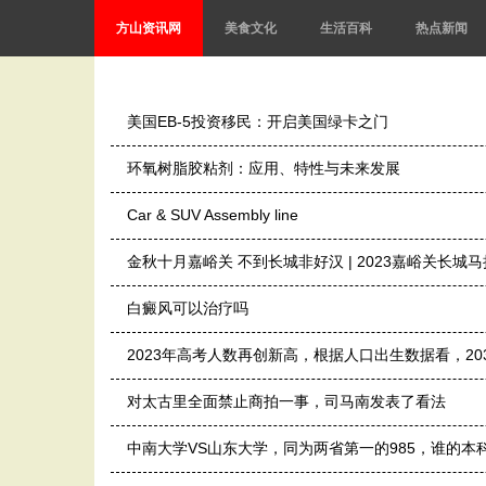
方山资讯网
美食文化
生活百科
热点新闻
美国EB-5投资移民：开启美国绿卡之门
环氧树脂胶粘剂：应用、特性与未来发展
Car & SUV Assembly line
金秋十月嘉峪关 不到长城非好汉 | 2023嘉峪关长城
白癜风可以治疗吗
2023年高考人数再创新高，根据人口出生数据看，20
对太古里全面禁止商拍一事，司马南发表了看法
中南大学VS山东大学，同为两省第一的985，谁的本