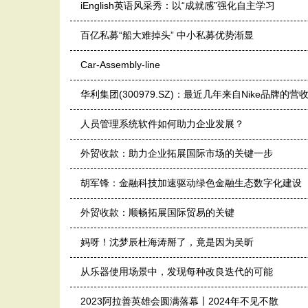
iEnglish英语风采秀：以“成就感”强化自主学习
百亿私募“船大难掉头” 中小私募优势渐显
Car-Assembly-line
华利集团(300979.SZ)：最近几年来自Nike品牌的
人员管理系统软件如何助力企业发展？
外贸收款：助力企业拓展国际市场的关键一步
胡军锋：金融科技加速驱动绿色金融生态数字化建设
外贸收款：顺畅拓展国际贸易的关键
妈呀！沈梦辰杜海涛掰了，竟是因为吴昕
从乐器使用场景中，发现每种改良迭代的可能
2023阿拉善英雄会圆满落幕丨2024年不见不散