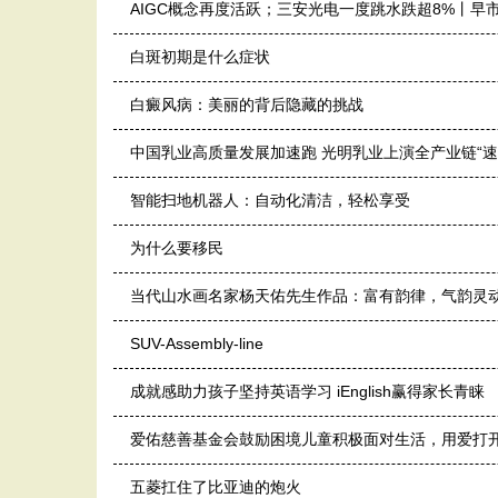
AIGC概念再度活跃；三安光电一度跳水跌超8%丨早
白斑初期是什么症状
白癜风病：美丽的背后隐藏的挑战
中国乳业高质量发展加速跑 光明乳业上演全产业链“速
智能扫地机器人：自动化清洁，轻松享受
为什么要移民
当代山水画名家杨天佑先生作品：富有韵律，气韵灵
SUV-Assembly-line
成就感助力孩子坚持英语学习 iEnglish赢得家长青睐
爱佑慈善基金会鼓励困境儿童积极面对生活，用爱打
五菱扛住了比亚迪的炮火