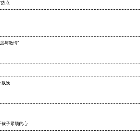
市热点
度与激情”
动飘逸
开孩子紧锁的心