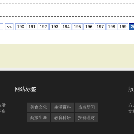
.
<<
190
191
192
193
194
195
196
197
198
199
2
网站标签
版
生活
方
美食文化
生活百科
热点新闻
等多
文
商旅生涯
教育科研
投资理财