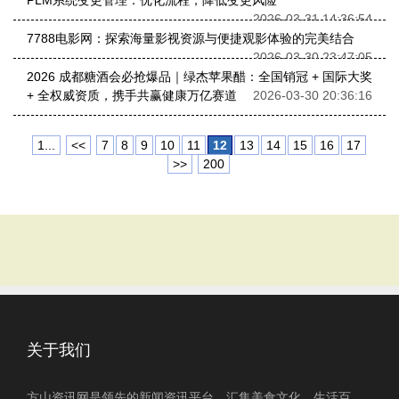
PLM系统变更管理：优化流程，降低变更风险
2026-03-31 14:36:54
7788电影网：探索海量影视资源与便捷观影体验的完美结合
2026-03-30 23:47:05
2026 成都糖酒会必抢爆品｜绿杰苹果醋：全国销冠 + 国际大奖
+ 全权威资质，携手共赢健康万亿赛道
2026-03-30 20:36:16
1...
<<
7
8
9
10
11
12
13
14
15
16
17
>>
200
关于我们
方山资讯网是领先的新闻资讯平台，汇集美食文化、生活百