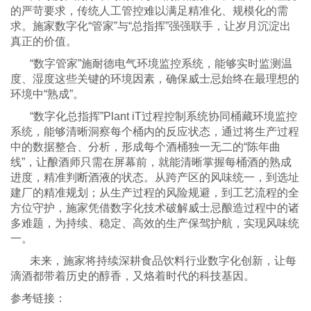
的严苛要求，传统人工管控难以满足精准化、规模化的需
求。施家数字化
“管家”与“总指挥”强强联手，让岁月沉淀出
真正的价值。
“数字管家”施耐德电气环境监控系统，能够实时监测温
度、湿度这些关键的环境因素，确保威士忌始终在最理想的
环境中“熟成”。
“数字化总指挥”Plant iT过程控制系统协同桶藏环境监控
系统，能够清晰洞察每个桶内的反应状态，通过将生产过程
中的数据整合、分析，形成每个酒桶独一无二的“陈年曲
线”，让酿酒师只需在屏幕前，就能清晰掌握每桶酒的熟成
进度，精准判断酒液的状态。从跨产区的风味统一，到选址
建厂的精准规划；从生产过程的风险规避，到工艺流程的全
方位守护，施家凭借数字化技术破解威士忌酿造过程中的诸
多难题，为持续、稳定、高效的生产保驾护航，实现风味统
一。
未来，施家将持续深耕食品饮料行业数字化创新，让每
滴酒都带着历史的醇香，又烙着时代的科技基因。
参考链接：