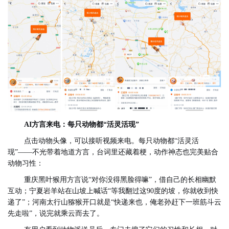
AI方言来电：每只动物都“活灵活现”
点击动物头像，可以接听视频来电。每只动物都“活灵活
现”——不光带着地道方言，台词里还藏着梗，动作神态也完美贴合
动物习性：
重庆黑叶猴用方言说“对你没得黑脸得嘛”，借自己的长相幽默
互动；宁夏岩羊站在山坡上喊话“等我翻过这90度的坡，你就收到快
递了”；河南
太行山
猕猴开口就是“
快递来也，
俺老孙赶
下一班
筋斗云
先走啦”
，
说完就乘云而去了
。