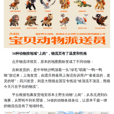
34种动物按地域“上岗”，物流页有了温度和性格
点开物流详情页，原本的地图图标变成了不同动物：
吉林发货
的
，
是
中华秋沙鸭顶着一头“绿毛”唱着“一鸭一鸭
呦”游过来；上海发货，
由
震旦鸦雀用上海话告诉用户“雀雀送的，老
灵的呀”；四川发货，
则是
大熊猫走国宝专线
说
“啥顶流不顶流，熊猫
今天只在乎你的物流”。
平台根据包裹发货地安排本土野生动物“上岗”，从东北虎到白
海豚，从野牦牛到长臂猿，34省的动物各就各位，让原本千篇一律
的物流信息有了地域特色。