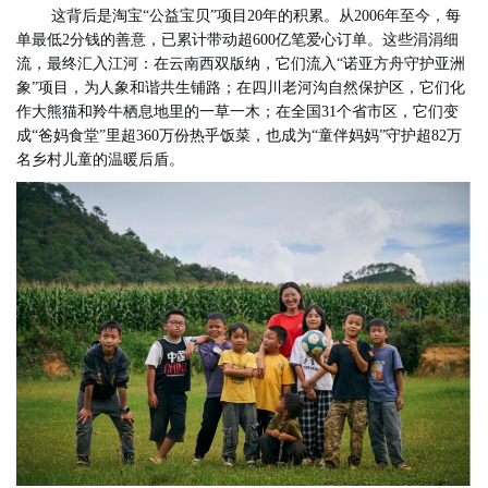
这背后是淘宝“公益宝贝”项目20年的积累。从2006年至今，每
单最低2分钱的善意，已累计带动超600亿笔爱心订单。这些涓涓细
流，最终汇入江河：在云南西双版纳，它们流入“诺亚方舟守护亚洲
象”项目，为人象和谐共生铺路；在四川老河沟自然保护区，它们化
作大熊猫和羚牛栖息地里的一草一木；在全国31个省市区，它们变
成“爸妈食堂”里超360万份热乎饭菜，也成为“童伴妈妈”守护超82万
名乡村儿童的温暖后盾。