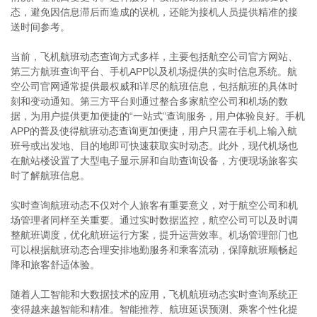
态，避免因信息滞后而造成的误机，还能为接机人员提供精准的接
送时间参考。
当前，飞机航班动态查询方式多样，主要包括航空公司官方网站、
第三方航班查询平台、手机APP以及机场提供的实时信息系统。航
空公司官网通常提供最权威和详尽的航班信息，包括航班的具体时
刻和变动通知。第三方平台则通过整合多家航空公司和机场的数
据，为用户提供更加便捷的“一站式”查询服务，用户体验良好。手机
APP的普及使得航班动态查询更加便捷，用户只需在手机上输入航
班号或出发地、目的地即可快速获取实时动态。此外，现代机场也
在航站楼设置了大型电子显示屏和自助查询设备，方便现场旅客实
时了解航班信息。
实时查询航班动态不仅对个人旅客有重要意义，对于航空公司和机
场管理者同样至关重要。通过实时数据监控，航空公司可以及时调
整航班调度，优化航班运行方案，提升运营效率。机场管理部门也
可以根据航班动态合理安排地勤服务和乘客流动，保障航班顺畅起
降和旅客舒适体验。
随着人工智能和大数据技术的应用，飞机航班动态实时查询系统正
变得越来越智能和精准。智能推荐、航班延误预测、乘客个性化提