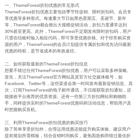
一、ThemeForest折扣优惠的常见形式
ThemeForest折扣优惠主要包括季节性促销、限时折扣码、会员专
享优惠等多种形式。每逢重大节日如黑色星期五、圣诞节、新年
等，ThemeForest都会推出大规模促销活动，折扣力度通常达到
30%甚至更高。此外，ThemeForest不定期发布限时折扣码，用户
只需在结账时输入相应代码，即可享受优惠价格。对于经常购买资
源的用户，ThemeForest的会员计划提供专属折扣和优先访问最新
优惠的特权，是节省成本的有效途径。
二、如何获取最新的ThemeForest折扣信息
想要不错过任何ThemeForest折扣优惠，用户可以采取多种策略。
首先，关注ThemeForest官方网站及其官方社交媒体账号，如
Facebook、Twitter等，这些渠道会第一时间发布最新促销信息。其
次，订阅ThemeForest的电子邮件通讯，不仅能获取折扣通知，还
能接收平台推荐的优质资源。还有一些第三方折扣网站和购物助
手，同样提供实时的ThemeForest优惠码和活动信息，帮助用户及
时把握购买良机。
三、利用ThemeForest折扣优惠的购买技巧
除了简单享受折扣外，合理运用优惠还能提升购买体验。建议用户
提前规划所需模板，结合促销时间购买，避免因急购而错过最佳折