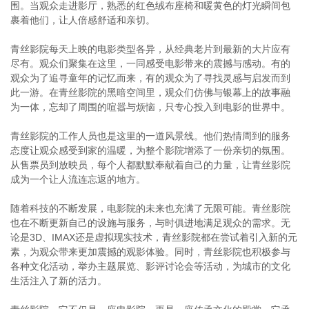
围。当观众走进影厅，熟悉的红色绒布座椅和暖黄色的灯光瞬间包
裹着他们，让人倍感舒适和亲切。
青丝影院每天上映的电影类型各异，从经典老片到最新的大片应有
尽有。观众们聚集在这里，一同感受电影带来的震撼与感动。有的
观众为了追寻童年的记忆而来，有的观众为了寻找灵感与启发而到
此一游。在青丝影院的黑暗空间里，观众们仿佛与银幕上的故事融
为一体，忘却了周围的喧嚣与烦恼，只专心投入到电影的世界中。
青丝影院的工作人员也是这里的一道风景线。他们热情周到的服务
态度让观众感受到家的温暖，为整个影院增添了一份亲切的氛围。
从售票员到放映员，每个人都默默奉献着自己的力量，让青丝影院
成为一个让人流连忘返的地方。
随着科技的不断发展，电影院的未来也充满了无限可能。青丝影院
也在不断更新自己的设施与服务，与时俱进地满足观众的需求。无
论是3D、IMAX还是虚拟现实技术，青丝影院都在尝试着引入新的元
素，为观众带来更加震撼的观影体验。同时，青丝影院也积极参与
各种文化活动，举办主题展览、影评讨论会等活动，为城市的文化
生活注入了新的活力。